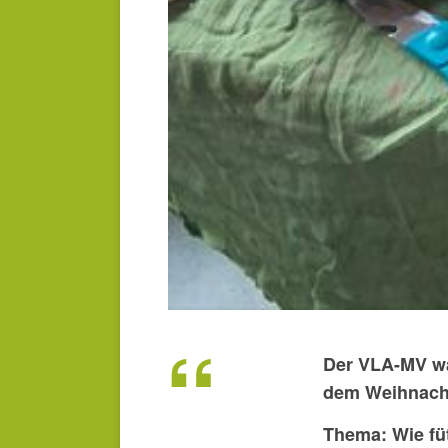
Der VLA-MV wa
dem Weihnacht
Thema: Wie füt