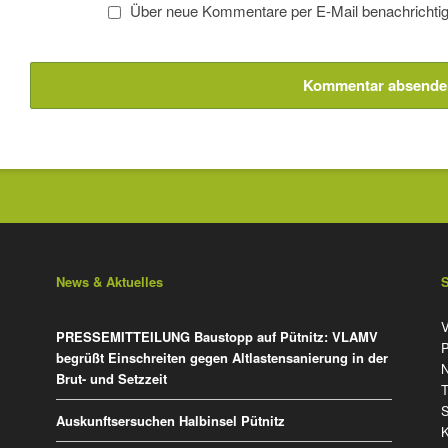
Über neue Kommentare per E-Mail benachrichtig
Kommentar absende
News & Aktuelles
N
V
PRESSEMITTEILUNG Baustopp auf Pütnitz: VLAMV
ü
P
begrüßt Einschreiten gegen Altlastensanierung in der
N
Brut- und Setzzeit
T
Auskunftsersuchen Halbinsel Pütnitz
K