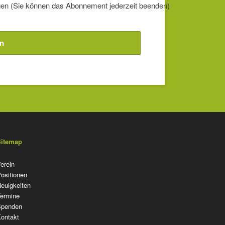
en (Sie können das Abonnement jederzeit beenden)
n
Sitemap
avigation
erein
berspringen
ositionen
euigkeiten
ermine
Spenden
ontakt