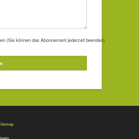
en (Sie können das Abonnement jederzeit beenden)
n
Sitemap
avigation
erein