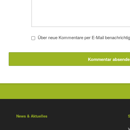
Über neue Kommentare per E-Mail benachrichtig
Kommentar absende
News & Aktuelles
N
V