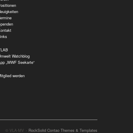
berspringen
ositionen
euigkeiten
ermine
Spenden
ontakt
inks
VLAB
mwelt Watchblog
pp „WWF Seekarte“
itglied werden
© VLA-MV
RockSolid Contao Themes & Templates