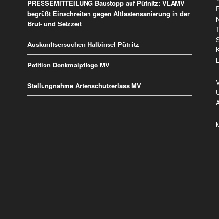
PRESSEMITTEILUNG Baustopp auf Pütnitz: VLAMV
ü
P
begrüßt Einschreiten gegen Altlastensanierung in der
N
Brut- und Setzzeit
T
Auskunftsersuchen Halbinsel Pütnitz
K
L
Petition Denkmalpflege MV
Stellungnahme Artenschutzerlass MV
U
A
M