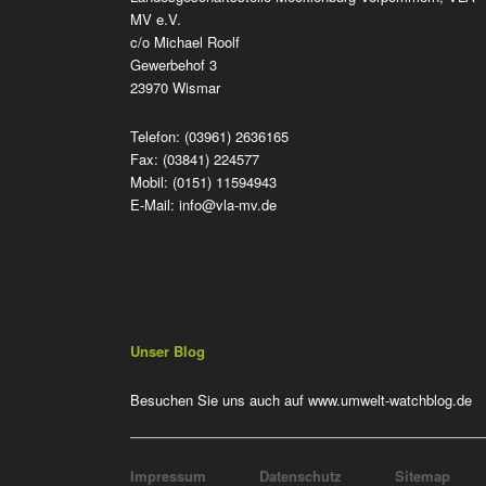
MV e.V.
c/o Michael Roolf
Gewerbehof 3
23970 Wismar
Telefon: (03961) 2636165
Fax: (03841) 224577
Mobil: (0151) 11594943
E-Mail:
info@vla-mv.de
Unser Blog
Besuchen Sie uns auch auf
www.umwelt-watchblog.de
Navigation
Impressum
Datenschutz
Sitemap