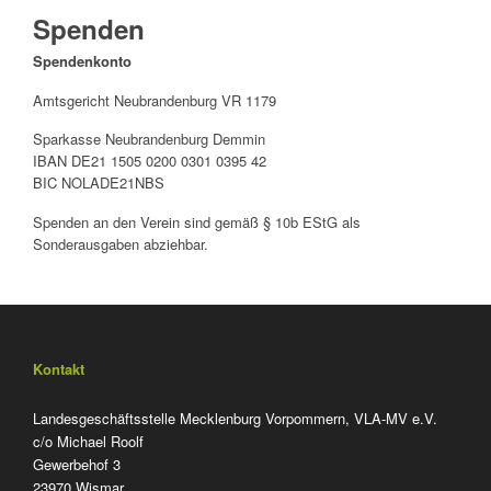
Spenden
Spendenkonto
Amtsgericht Neubrandenburg VR 1179
Sparkasse Neubrandenburg Demmin
IBAN DE21 1505 0200 0301 0395 42
BIC NOLADE21NBS
Spenden an den Verein sind gemäß § 10b EStG als
Sonderausgaben abziehbar.
Kontakt
Landesgeschäftsstelle Mecklenburg Vorpommern, VLA-MV e.V.
c/o Michael Roolf
Gewerbehof 3
23970 Wismar