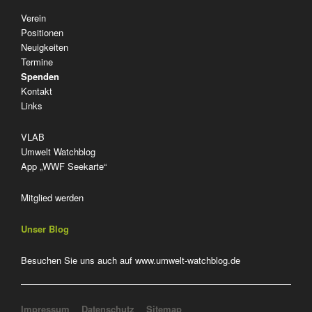
Navigation
Verein
überspringen
Positionen
Neuigkeiten
Termine
Spenden
Kontakt
Links
VLAB
Umwelt Watchblog
App „WWF Seekarte“
Mitglied werden
Unser Blog
Besuchen Sie uns auch auf
www.umwelt-watchblog.de
Navigation überspringen
Impressum
Datenschutz
Sitemap