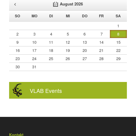
<
August 2026
NNTAG
NTAG
ENSTAG
TTWOCH
NNERSTAG
EITAG
MSTAG
SO
MO
DI
MI
DO
FR
SA
1
2
3
4
5
6
7
8
9
10
11
12
13
14
15
16
17
18
19
20
21
22
23
24
25
26
27
28
29
30
31
VLAB Events
Kontakt