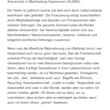
Artenschutz in Mecklenburg Vorpommern (VLAMV).
Der Verein ist politisch neutral und wird nicht durch Lobbyverbände
beeinflusst oder gefördert. Die Finanzierung erfolgt ausschließlich
durch Mitgliedsbeiträge und Spenden von Privatpersonen oder
seriösen Stiftungen. Der gesamte Vorstand sowie die Beiräte
arbeiten ehrenamtlich. Die Vereinsmitglieder setzen sich aus
Naturliebhabern, Naturschutzexperten, Vereinen, Initiativen und
bürgerlich-rechtlichen Stiftungen zusammen.
Wenn man die öffentliche Wahrnehmung zum Maßstab nimmt, war
Deutschland noch nie so „grün“ wie heute. Das der Forstwirtschaft
entlehnte Prinzip der Nachhaltigkeit, nach dem heutige
Generationen nur so viele Ressourcen beanspruchen sollen oder
dürfen, dass künftige Generationen in ihren Lebenschancen nicht
beeinträchtigt werden, ist zur Worthülse geworden. Schlagworte
wie „bio“, „öko“, wahlweise auch „eco“, Begriffe wie Effizienz,
Recycling, Kreislaufwirtschaft, „cradle to cradle“, Regionalität und
Saisonalität sind zwar in aller Munde, werden aber nur selten mit
echten Inhalten gefüllt. Oft dienen sie nur dazu, um zu
verschleiern, dass einfach alles so weitergeht wie bisher- wenn
auch mit einem reinen, „grünen“ Gewissen.